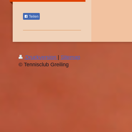
Teilen
Druckversion
|
Sitemap
© Tennisclub Greiling