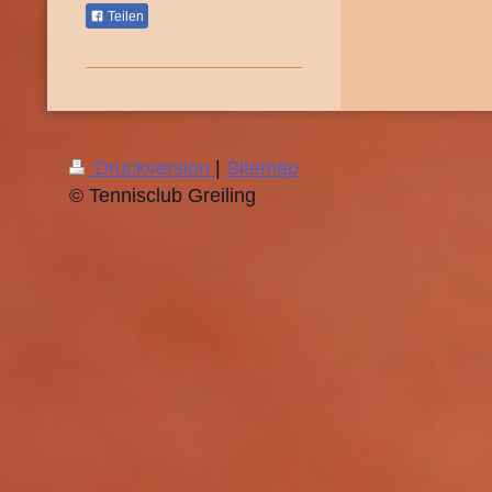
Teilen
Druckversion
|
Sitemap
© Tennisclub Greiling