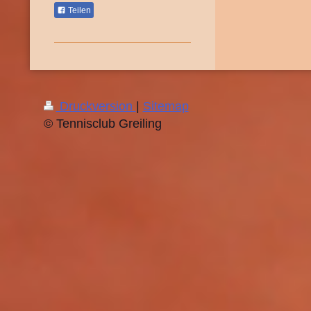
Teilen
Druckversion
|
Sitemap
© Tennisclub Greiling