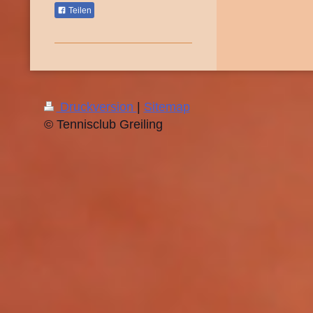
Teilen
Druckversion
|
Sitemap
© Tennisclub Greiling